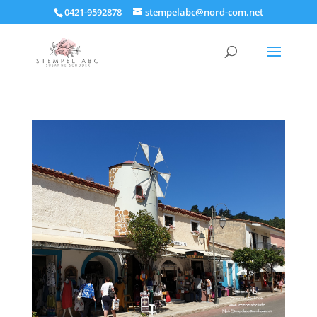
0421-9592878
stempelabc@nord-com.net