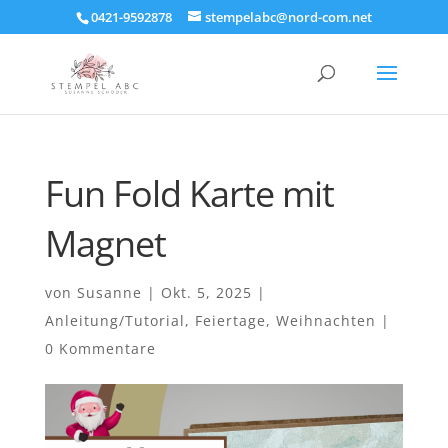
0421-9592878
stempelabc@nord-com.net
Fun Fold Karte mit
Magnet
von
Susanne
|
Okt. 5, 2025
|
Anleitung/Tutorial
,
Feiertage
,
Weihnachten
|
0 Kommentare