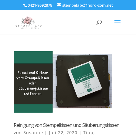
0421-9592878
stempelabc@nord-com.net
Reinigung von Stempelkissen und Säuberungskissen
von
Susanne
|
Juli 22, 2020
|
Tipp
,