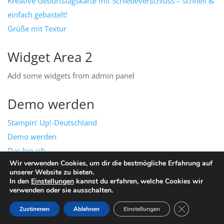
Kreative Geburtstagskarte mit Schiebeverschluss – schnell &
einfach gebastelt!
Grüße mit Textur
Widget Area 2
Add some widgets from admin panel
Demo werden
Stampin‘ Up!-Deutschland
Demo werden
Das bin ich
Wir verwenden Cookies, um dir die bestmögliche Erfahrung auf
Mein Team
unserer Website zu bieten.
Impressum & Datenschutz
In den
Einstellungen
kannst du erfahren, welche Cookies wir
verwenden oder sie ausschalten.
Impressum
GDPR Cookie-
Zustimmen
Ablehnen
Einstellungen
Datenschutz