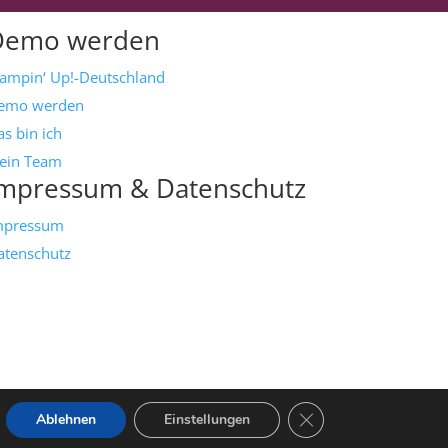
Demo werden
tampin‘ Up!-Deutschland
emo werden
s bin ich
ein Team
mpressum & Datenschutz
mpressum
atenschutz
GDPR Cookie-Banner s
Ablehnen
Einstellungen