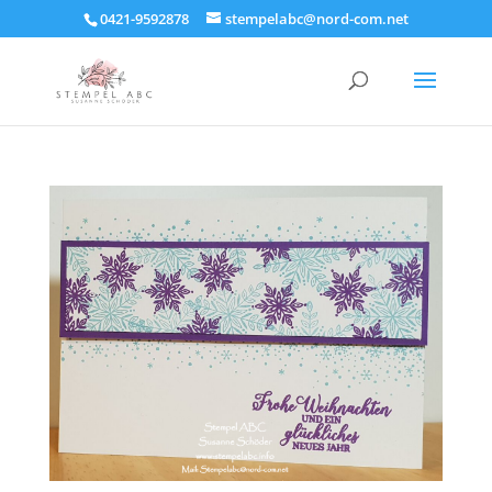
0421-9592878
stempelabc@nord-com.net