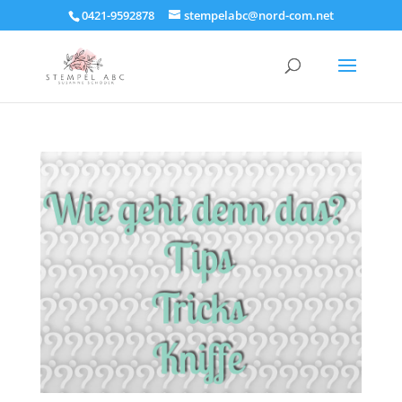
0421-9592878
stempelabc@nord-com.net