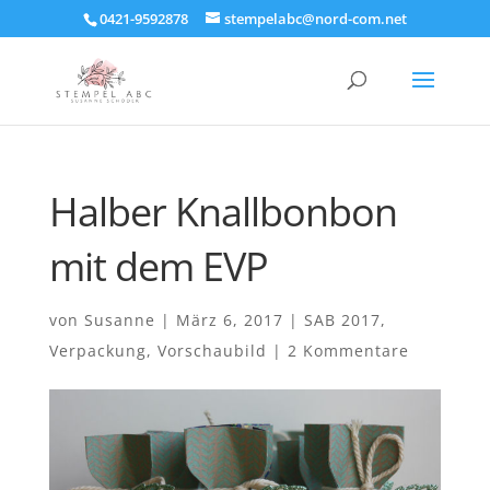
0421-9592878
stempelabc@nord-com.net
Halber Knallbonbon
mit dem EVP
von
Susanne
|
März 6, 2017
|
SAB 2017
,
Verpackung
,
Vorschaubild
|
2 Kommentare