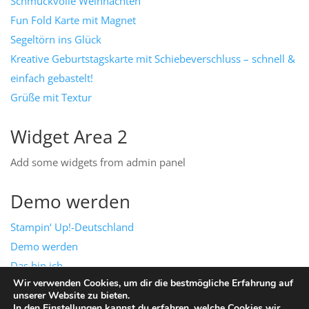
Schmuckvolle Weihnachten
Fun Fold Karte mit Magnet
Segeltörn ins Glück
Kreative Geburtstagskarte mit Schiebeverschluss – schnell &
einfach gebastelt!
Grüße mit Textur
Widget Area 2
Add some widgets from admin panel
Demo werden
Stampin‘ Up!-Deutschland
Demo werden
Das bin ich
Wir verwenden Cookies, um dir die bestmögliche Erfahrung auf
Mein Team
unserer Website zu bieten.
Impressum & Datenschutz
In den
Einstellungen
kannst du erfahren, welche Cookies wir