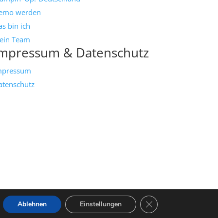
emo werden
s bin ich
ein Team
mpressum & Datenschutz
mpressum
atenschutz
GDPR Cookie-Banner s
Ablehnen
Einstellungen