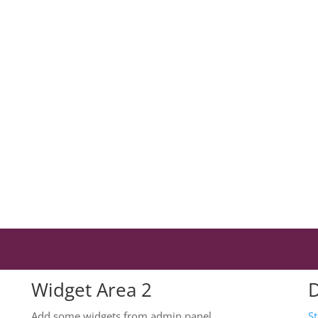
Widget Area 2
Add some widgets from admin panel
S