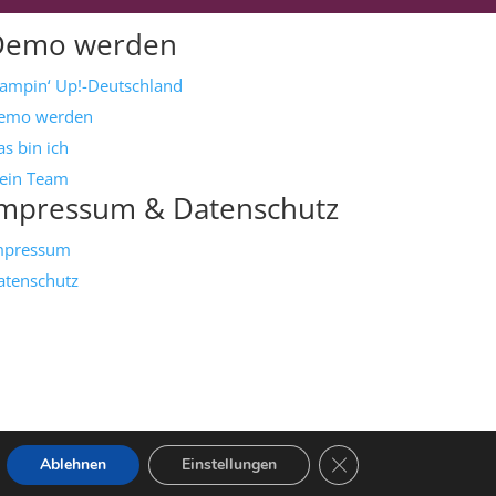
Demo werden
tampin‘ Up!-Deutschland
emo werden
s bin ich
ein Team
mpressum & Datenschutz
mpressum
atenschutz
GDPR Cookie-Banner s
Ablehnen
Einstellungen