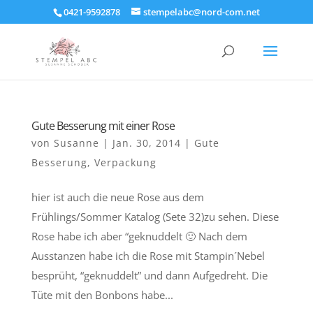
0421-9592878
stempelabc@nord-com.net
Gute Besserung mit einer Rose
von
Susanne
|
Jan. 30, 2014
|
Gute
Besserung
,
Verpackung
hier ist auch die neue Rose aus dem
Frühlings/Sommer Katalog (Sete 32)zu sehen. Diese
Rose habe ich aber “geknuddelt 🙂 Nach dem
Ausstanzen habe ich die Rose mit Stampin´Nebel
besprüht, “geknuddelt” und dann Aufgedreht. Die
Tüte mit den Bonbons habe...