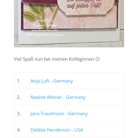
Viel Spaß nun bei meinen Kolleginnen 🙂
1.
Anja Luft - Germany
2.
Nadine Weiner - Germany
3.
Jana Trautmann - Germany
4.
Debbie Henderson - USA