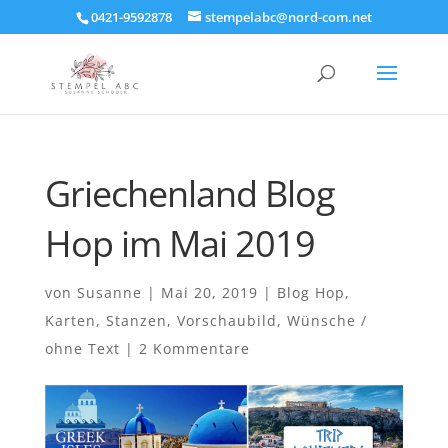
0421-9592878
stempelabc@nord-com.net
Griechenland Blog
Hop im Mai 2019
von
Susanne
|
Mai 20, 2019
|
Blog Hop
,
Karten
,
Stanzen
,
Vorschaubild
,
Wünsche /
ohne Text
|
2 Kommentare