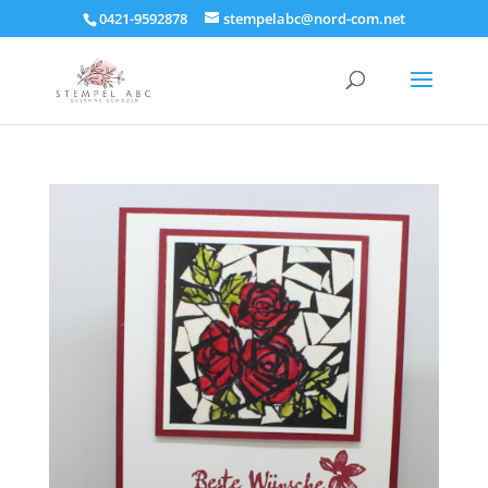
0421-9592878
stempelabc@nord-com.net