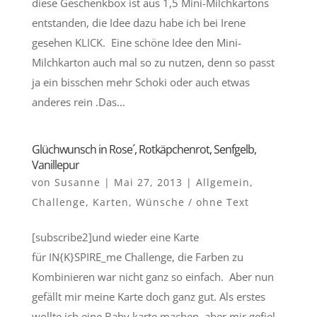
diese Geschenkbox ist aus 1,5 Mini-Milchkartons
entstanden, die Idee dazu habe ich bei Irene
gesehen KLICK. Eine schöne Idee den Mini-
Milchkarton auch mal so zu nutzen, denn so passt
ja ein bisschen mehr Schoki oder auch etwas
anderes rein .Das...
Glüchwunsch in Rose´, Rotkäpchenrot, Senfgelb,
Vanillepur
von
Susanne
|
Mai 27, 2013
|
Allgemein
,
Challenge
,
Karten
,
Wünsche / ohne Text
[subscribe2]und wieder eine Karte
für IN{K}SPIRE_me Challenge, die Farben zu
Kombinieren war nicht ganz so einfach. Aber nun
gefällt mir meine Karte doch ganz gut. Als erstes
wollte ich eine Baby karte machen, aber mir gefiel