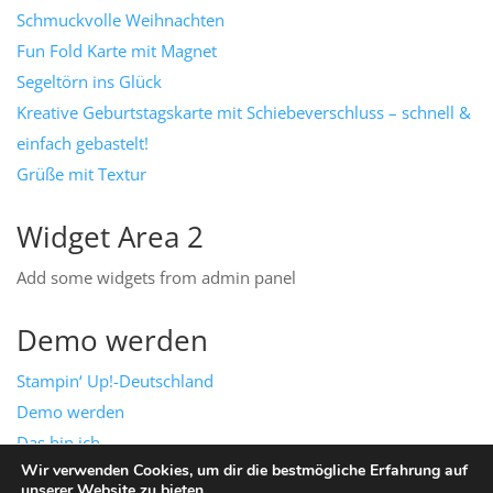
Schmuckvolle Weihnachten
Fun Fold Karte mit Magnet
Segeltörn ins Glück
Kreative Geburtstagskarte mit Schiebeverschluss – schnell &
einfach gebastelt!
Grüße mit Textur
Widget Area 2
Add some widgets from admin panel
Demo werden
Stampin‘ Up!-Deutschland
Demo werden
Das bin ich
Wir verwenden Cookies, um dir die bestmögliche Erfahrung auf
Mein Team
unserer Website zu bieten.