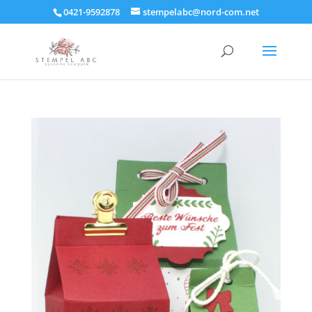
0421-9592878
stempelabc@nord-com.net