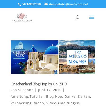
0421-9592878
stempelabc@nord-com.net
Griechenland Blog Hop im Juni 2019
von
Susanne
|
Juni 17, 2019
|
Anleitung/Tutorial
,
Blog Hop
,
Danke
,
Karten
,
Verpackung
,
Video
,
Video Anleitungen
,