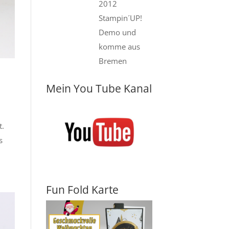
2012
Stampin´UP!
Demo und
komme aus
Bremen
Mein You Tube Kanal
t.
s
Fun Fold Karte