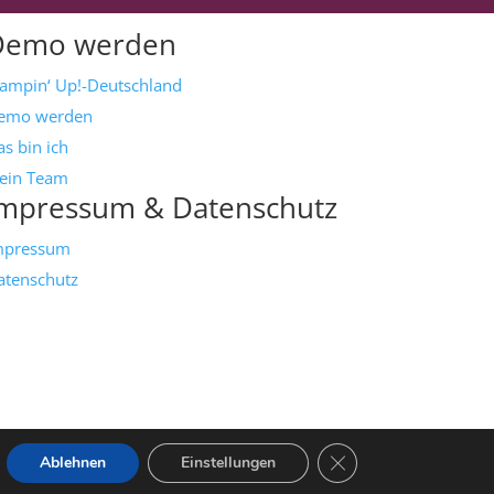
Demo werden
tampin‘ Up!-Deutschland
emo werden
s bin ich
ein Team
mpressum & Datenschutz
mpressum
atenschutz
GDPR Cookie-Banner s
Ablehnen
Einstellungen