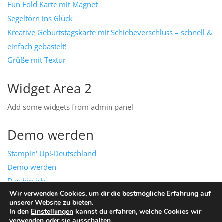
Fun Fold Karte mit Magnet
Segeltörn ins Glück
Kreative Geburtstagskarte mit Schiebeverschluss – schnell &
einfach gebastelt!
Grüße mit Textur
Widget Area 2
Add some widgets from admin panel
Demo werden
Stampin‘ Up!-Deutschland
Demo werden
Das bin ich
Wir verwenden Cookies, um dir die bestmögliche Erfahrung auf
Mein Team
unserer Website zu bieten.
Impressum & Datenschutz
In den
Einstellungen
kannst du erfahren, welche Cookies wir
verwenden oder sie ausschalten.