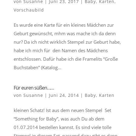
von
Susanne
|
Juni 23, 2017
|
Baby
,
Karten
,
Vorschaubild
Es wurde eine Karte für ein kleines Mädchen zur
Geburt gewünscht, mhm was mache ich da denn
nur? Da ich nicht wirklich Stempel zur Geburt habe,
habe ich mich für den Namen des Mädchens
entschlossen. Dafür habe ich die Framelits “Große
Buchstaben” (Katalog...
Für euren süßen……
von
Susanne
|
Juni 24, 2014
|
Baby
,
Karten
kleinen Schatz! Ist aus dem neuen Stempel Set
“Something for Baby”, was auch Du ab dem
01.07.2014 bestellen kannst. Es sind viele tolle
Stempel in diesem Set, passend dazu gibt es dann