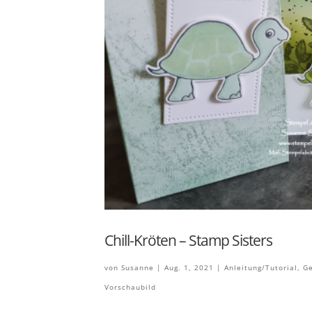
Chill-Kröten – Stamp Sisters
von
Susanne
|
Aug. 1, 2021
|
Anleitung/Tutorial
,
Ge
Vorschaubild