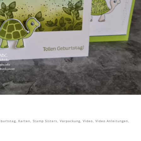
burtstag
,
Karten
,
Stamp Sisters
,
Verpackung
,
Video
,
Video Anleitungen
,