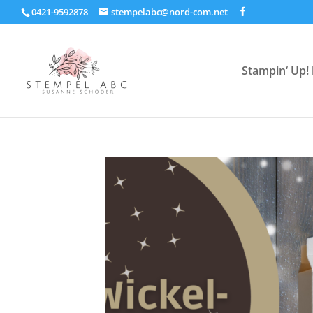
0421-9592878
stempelabc@nord-com.net
Stampin‘ Up! 