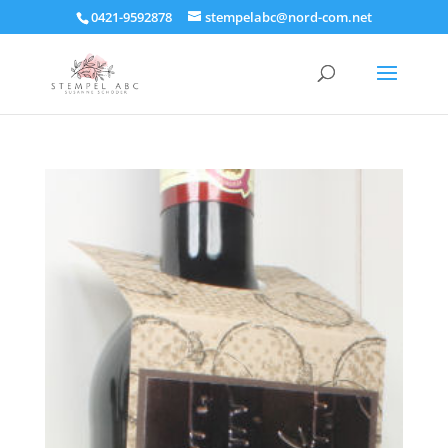
0421-9592878
stempelabc@nord-com.net