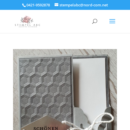
0421-9592878
stempelabc@nord-com.net