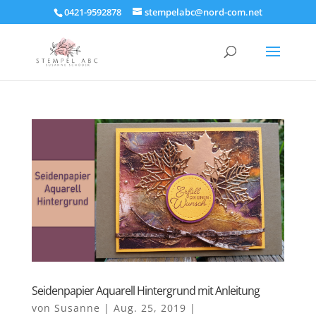
0421-9592878
stempelabc@nord-com.net
Seidenpapier Aquarell Hintergrund mit Anleitung
von
Susanne
|
Aug. 25, 2019
|